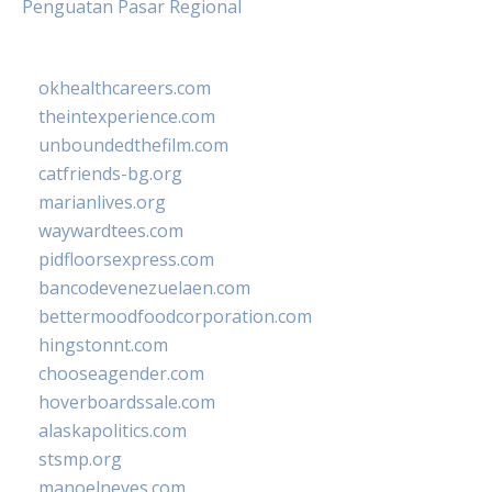
Penguatan Pasar Regional
okhealthcareers.com
theintexperience.com
unboundedthefilm.com
catfriends-bg.org
marianlives.org
waywardtees.com
pidfloorsexpress.com
bancodevenezuelaen.com
bettermoodfoodcorporation.com
hingstonnt.com
chooseagender.com
hoverboardssale.com
alaskapolitics.com
stsmp.org
manoelneves.com