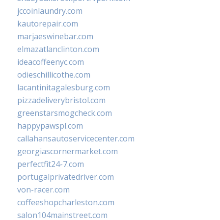
jccoinlaundry.com
kautorepair.com
marjaeswinebar.com
elmazatlanclinton.com
ideacoffeenyc.com
odieschillicothe.com
lacantinitagalesburg.com
pizzadeliverybristol.com
greenstarsmogcheck.com
happypawspl.com
callahansautoservicecenter.com
georgiascornermarket.com
perfectfit24-7.com
portugalprivatedriver.com
von-racer.com
coffeeshopcharleston.com
salon104mainstreet.com