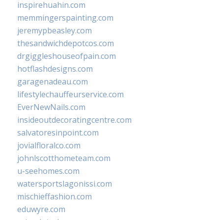
inspirehuahin.com
memmingerspainting.com
jeremypbeasley.com
thesandwichdepotcos.com
drgiggleshouseofpain.com
hotflashdesigns.com
garagenadeau.com
lifestylechauffeurservice.com
EverNewNails.com
insideoutdecoratingcentre.com
salvatoresinpoint.com
jovialfloralco.com
johnlscotthometeam.com
u-seehomes.com
watersportslagonissi.com
mischieffashion.com
eduwyre.com