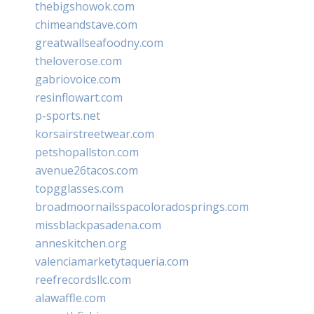
thebigshowok.com
chimeandstave.com
greatwallseafoodny.com
theloverose.com
gabriovoice.com
resinflowart.com
p-sports.net
korsairstreetwear.com
petshopallston.com
avenue26tacos.com
topgglasses.com
broadmoornailsspacoloradosprings.com
missblackpasadena.com
anneskitchen.org
valenciamarketytaqueria.com
reefrecordsllc.com
alawaffle.com