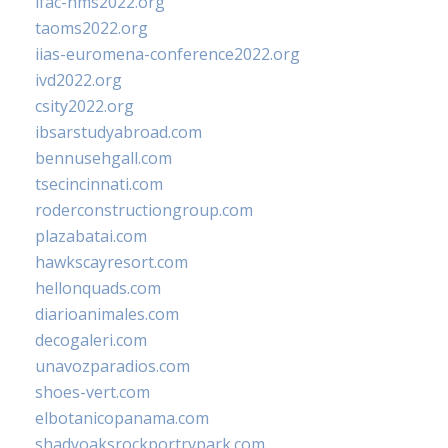
ifac-hms2022.org
taoms2022.org
iias-euromena-conference2022.org
ivd2022.org
csity2022.org
ibsarstudyabroad.com
bennusehgall.com
tsecincinnati.com
roderconstructiongroup.com
plazabatai.com
hawkscayresort.com
hellonquads.com
diarioanimales.com
decogaleri.com
unavozparadios.com
shoes-vert.com
elbotanicopanama.com
shadyoaksrockportrvpark.com