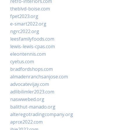
retro-interiors.com
theblvd-boise.com
fpet2023.org
e-smart2022.org
ngrc2022.org
leesfamilyfoods.com
lewis-lewis-cpas.com
eleontennis.com
cyetus.com
bradfordshops.com
almadenranchsanjose.com
advocatevijay.com
adlibilimler2023.com
naswwebed.org
balithut-manado.org
alteregotradingcompany.org
aprce2022.com
ibie2022.com