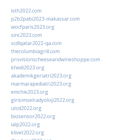
isth2022.com
p2b2pabi2023-makassar.com
wocfparis2023.org
sinc2023.com
scdlqatar2022-qa.com
thecolumbiagrill.com
provisionscheeseandwineshoppe.com
khedi2023.org
akademikgeriatri2023.org
marmarapediatri2023.org
emchie2023.org
girisimselradyoloji2022.org
utcd2022.org
biosensor2022.org
ialp2022.org
klivet2022.org