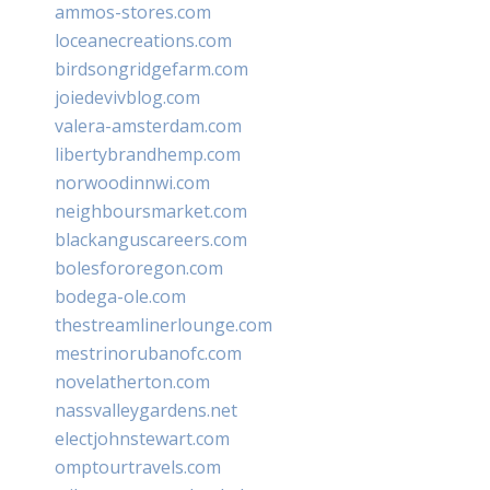
ammos-stores.com
loceanecreations.com
birdsongridgefarm.com
joiedevivblog.com
valera-amsterdam.com
libertybrandhemp.com
norwoodinnwi.com
neighboursmarket.com
blackanguscareers.com
bolesfororegon.com
bodega-ole.com
thestreamlinerlounge.com
mestrinorubanofc.com
novelatherton.com
nassvalleygardens.net
electjohnstewart.com
omptourtravels.com