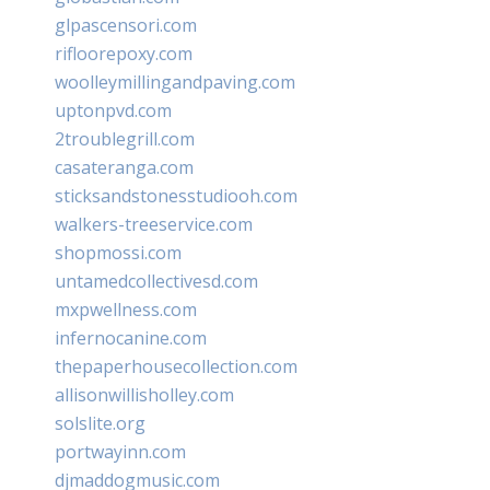
glpascensori.com
rifloorepoxy.com
woolleymillingandpaving.com
uptonpvd.com
2troublegrill.com
casateranga.com
sticksandstonesstudiooh.com
walkers-treeservice.com
shopmossi.com
untamedcollectivesd.com
mxpwellness.com
infernocanine.com
thepaperhousecollection.com
allisonwillisholley.com
solslite.org
portwayinn.com
djmaddogmusic.com