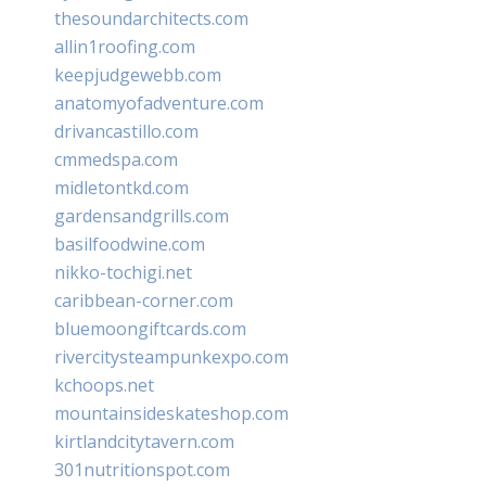
thesoundarchitects.com
allin1roofing.com
keepjudgewebb.com
anatomyofadventure.com
drivancastillo.com
cmmedspa.com
midletontkd.com
gardensandgrills.com
basilfoodwine.com
nikko-tochigi.net
caribbean-corner.com
bluemoongiftcards.com
rivercitysteampunkexpo.com
kchoops.net
mountainsideskateshop.com
kirtlandcitytavern.com
301nutritionspot.com