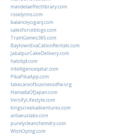
mandelaeffectlibrary.com
roselynns.com
balanceyoganj.com
salesforceblogs.com
TrainGames365.com
BaytownEvaCationRentals.com
JabalpurCakeDelivery.com
halobjd.com
intelligenceqatar.com
PikaPikaApp.com
takecareofbusinessdfw.org
HamadaOfJapan.com
VersifyLifestyle.com
kingscreekadventures.com
antaeuslabs.com
purelycleanchemdry.com
WishOping.com