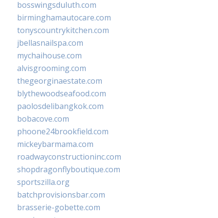
bosswingsduluth.com
birminghamautocare.com
tonyscountrykitchen.com
jbellasnailspa.com
mychaihouse.com
alvisgrooming.com
thegeorginaestate.com
blythewoodseafood.com
paolosdelibangkok.com
bobacove.com
phoone24brookfield.com
mickeybarmama.com
roadwayconstructioninc.com
shopdragonflyboutique.com
sportszilla.org
batchprovisionsbar.com
brasserie-gobette.com