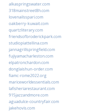
alkaspringswater.com
318mainstreet8h.com
lovenailsspari.com
oakberry-kuwait.com
quartzliterary.com
friendsofbroderickpark.com
studiopiattellina.com
jannagrillspringfield.com
fujiyamacharleston.com
elpatronchardon.com
donglaishun-order.com
fiamc-rome2022.org
mariceworldessentials.com
lafisheriarestaurant.com
915jazzandmore.com
aguadulce-countryfair.com
jakehovis.com