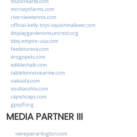
musicrearte.com
morseysfarms.com
riverviewtennis.com
official-kelly-toys-squishmallows.com
displaygardenonsuncrest.org
bbq-empire-usa.com
feedstoreva.com
drogopets.com
ediblechalk.com
tabletennisnearme.com
oaksofa.com
soultacohtx.com
capishcaps.com
gpsyfl.org
MEDIA PARTNER III
vwrepairarlington.com