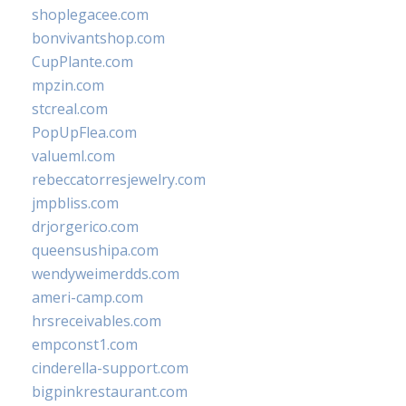
shoplegacee.com
bonvivantshop.com
CupPlante.com
mpzin.com
stcreal.com
PopUpFlea.com
valueml.com
rebeccatorresjewelry.com
jmpbliss.com
drjorgerico.com
queensushipa.com
wendyweimerdds.com
ameri-camp.com
hrsreceivables.com
empconst1.com
cinderella-support.com
bigpinkrestaurant.com