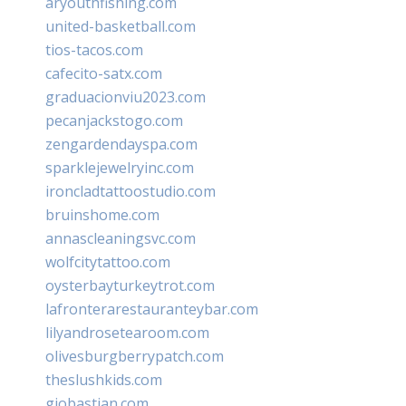
aryouthfishing.com
united-basketball.com
tios-tacos.com
cafecito-satx.com
graduacionviu2023.com
pecanjackstogo.com
zengardendayspa.com
sparklejewelryinc.com
ironcladtattoostudio.com
bruinshome.com
annascleaningsvc.com
wolfcitytattoo.com
oysterbayturkeytrot.com
lafronterarestauranteybar.com
lilyandrosetearoom.com
olivesburgberrypatch.com
theslushkids.com
giobastian.com