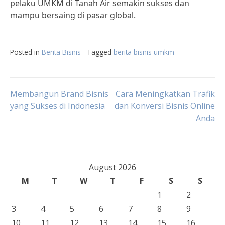
pelaku UMKM di Tanah Air semakin sukses dan
mampu bersaing di pasar global.
Posted in
Berita Bisnis
Tagged
berita bisnis umkm
Post
Membangun Brand Bisnis
Cara Meningkatkan Trafik
yang Sukses di Indonesia
dan Konversi Bisnis Online
Anda
navigation
August 2026
M
T
W
T
F
S
S
1
2
3
4
5
6
7
8
9
10
11
12
13
14
15
16