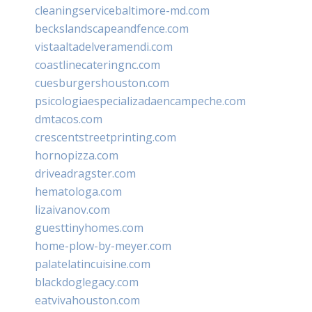
cleaningservicebaltimore-md.com
beckslandscapeandfence.com
vistaaltadelveramendi.com
coastlinecateringnc.com
cuesburgershouston.com
psicologiaespecializadaencampeche.com
dmtacos.com
crescentstreetprinting.com
hornopizza.com
driveadragster.com
hematologa.com
lizaivanov.com
guesttinyhomes.com
home-plow-by-meyer.com
palatelatincuisine.com
blackdoglegacy.com
eatvivahouston.com