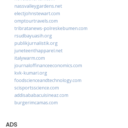
nassvalleygardens.net
electjohnstewart.com
omptourtravels.com
tribratanews-polreskebumen.com
rsudbayuasih.org
publikjurnalistik.org
juneteenthapparel.net
italywarm.com
journaloffinanceeconomics.com
kvk-kumari.org
foodscienceandtechnology.com
scisportsscience.com
addisababacuisineaz.com
burgerimcamas.com
ADS