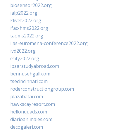
biosensor2022.org
ialp2022.org
klivet2022.org
ifac-hms2022.org
taoms2022.org
iias-euromena-conference2022.org
ivd2022.org
csity2022.org
ibsarstudyabroad.com
bennusehgall.com
tsecincinnati.com
roderconstructiongroup.com
plazabatai.com
hawkscayresort.com
hellonquads.com
diarioanimales.com
decogaleri.com