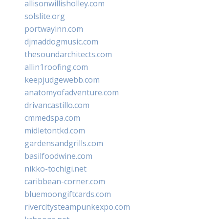
allisonwillisholley.com
solslite.org
portwayinn.com
djmaddogmusic.com
thesoundarchitects.com
allin1roofing.com
keepjudgewebb.com
anatomyofadventure.com
drivancastillo.com
cmmedspa.com
midletontkd.com
gardensandgrills.com
basilfoodwine.com
nikko-tochigi.net
caribbean-corner.com
bluemoongiftcards.com
rivercitysteampunkexpo.com