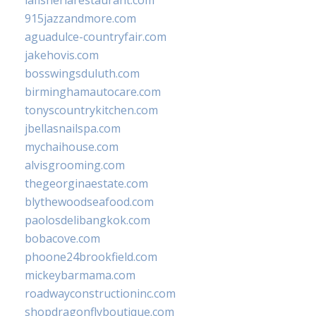
lafisheriarestaurant.com
915jazzandmore.com
aguadulce-countryfair.com
jakehovis.com
bosswingsduluth.com
birminghamautocare.com
tonyscountrykitchen.com
jbellasnailspa.com
mychaihouse.com
alvisgrooming.com
thegeorginaestate.com
blythewoodseafood.com
paolosdelibangkok.com
bobacove.com
phoone24brookfield.com
mickeybarmama.com
roadwayconstructioninc.com
shopdragonflyboutique.com