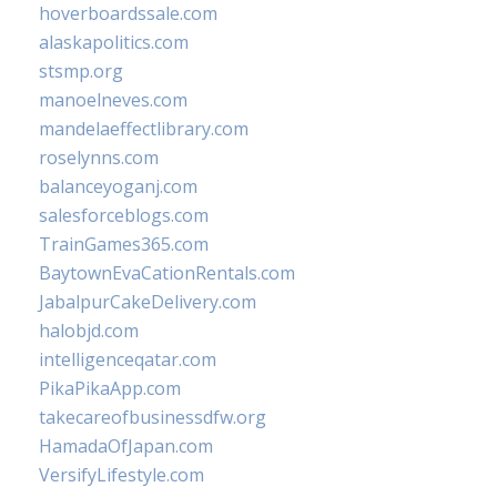
hoverboardssale.com
alaskapolitics.com
stsmp.org
manoelneves.com
mandelaeffectlibrary.com
roselynns.com
balanceyoganj.com
salesforceblogs.com
TrainGames365.com
BaytownEvaCationRentals.com
JabalpurCakeDelivery.com
halobjd.com
intelligenceqatar.com
PikaPikaApp.com
takecareofbusinessdfw.org
HamadaOfJapan.com
VersifyLifestyle.com