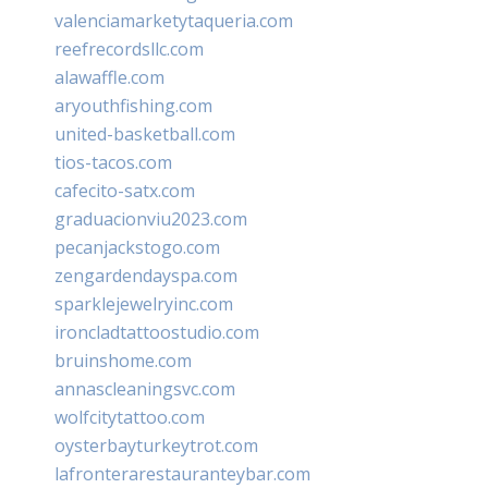
valenciamarketytaqueria.com
reefrecordsllc.com
alawaffle.com
aryouthfishing.com
united-basketball.com
tios-tacos.com
cafecito-satx.com
graduacionviu2023.com
pecanjackstogo.com
zengardendayspa.com
sparklejewelryinc.com
ironcladtattoostudio.com
bruinshome.com
annascleaningsvc.com
wolfcitytattoo.com
oysterbayturkeytrot.com
lafronterarestauranteybar.com