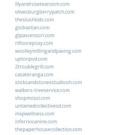
lilyandrosetearoom.com
olivesburgberrypatch.com
theslushkids.com
giobastian.com
glpascensori.com
rifloorepoxy.com
woolleymillingandpaving.com
uptonpvd.com
2troublegrill.com
casateranga.com
sticksandstonesstudiooh.com
walkers-treeservice.com
shopmossi.com
untamedcollectivesd.com
mxpwellness.com
infernocanine.com
thepaperhousecollection.com