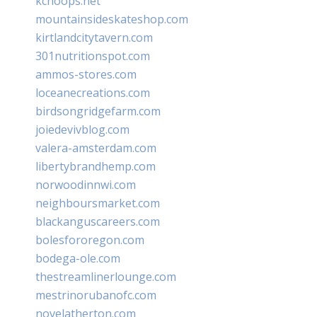
kchoops.net
mountainsideskateshop.com
kirtlandcitytavern.com
301nutritionspot.com
ammos-stores.com
loceanecreations.com
birdsongridgefarm.com
joiedevivblog.com
valera-amsterdam.com
libertybrandhemp.com
norwoodinnwi.com
neighboursmarket.com
blackanguscareers.com
bolesfororegon.com
bodega-ole.com
thestreamlinerlounge.com
mestrinorubanofc.com
novelatherton.com