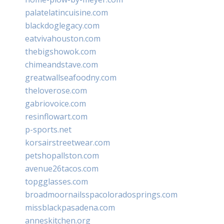
palatelatincuisine.com
blackdoglegacy.com
eatvivahouston.com
thebigshowok.com
chimeandstave.com
greatwallseafoodny.com
theloverose.com
gabriovoice.com
resinflowart.com
p-sports.net
korsairstreetwear.com
petshopallston.com
avenue26tacos.com
topgglasses.com
broadmoornailsspacoloradosprings.com
missblackpasadena.com
anneskitchen.org