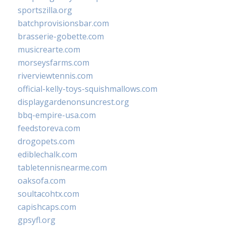
sportszilla.org
batchprovisionsbar.com
brasserie-gobette.com
musicrearte.com
morseysfarms.com
riverviewtennis.com
official-kelly-toys-squishmallows.com
displaygardenonsuncrest.org
bbq-empire-usa.com
feedstoreva.com
drogopets.com
ediblechalk.com
tabletennisnearme.com
oaksofa.com
soultacohtx.com
capishcaps.com
gpsyfl.org