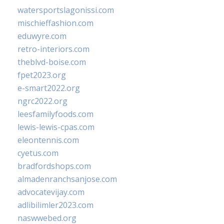
watersportslagonissi.com
mischieffashion.com
eduwyre.com
retro-interiors.com
theblvd-boise.com
fpet2023.org
e-smart2022.org
ngrc2022.org
leesfamilyfoods.com
lewis-lewis-cpas.com
eleontennis.com
cyetus.com
bradfordshops.com
almadenranchsanjose.com
advocatevijay.com
adlibilimler2023.com
naswwebed.org